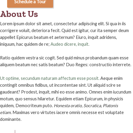
Schedule a Tour
About Us
Lorem ipsum dolor sit amet, consectetur adipiscing elit. Si qua in iis
corrigere voluit, deteriora fecit. Quid est igitur, cur ita semper deum
appellet Epicurus beatum et aeternum? Eiuro, inquit adridens,
iniquum, hac quidem de re;
Audeo dicere, inquit.
Ratio quidem vestra sic cogit. Sed quid minus probandum quam esse
aliquem beatum nec satis beatum? Duo Reges: constructio interrete.
Ut optime, secundum naturam affectum esse possit.
Aeque enim
contingit omnibus fidibus, ut incontentae sint. Ut aliquid scire se
gaudeant? Prodest, inquit, mihi eo esse animo. Omnes enim iucundum
motum, quo sensus hilaretur. Equidem etiam Epicurum, in physicis
quidem, Democriteum puto.
Honesta oratio, Socratica, Platonis
etiam.
Maximas vero virtutes iacere omnis necesse est voluptate
dominante.