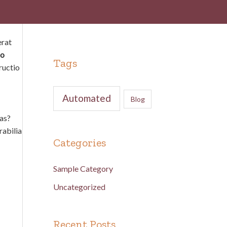
erat
o
Tags
ructio
Automated
Blog
as?
rabilia
Categories
Sample Category
Uncategorized
Recent Posts