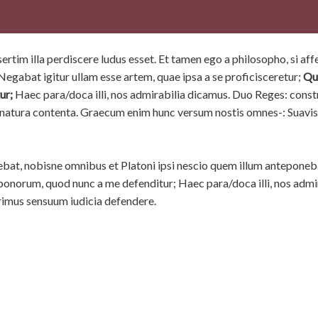
rtim illa perdiscere ludus esset. Et tamen ego a philosopho, si aff
egabat igitur ullam esse artem, quae ipsa a se proficisceretur;
Qu
ur;
Haec para/doca illi, nos admirabilia dicamus. Duo Reges: const
et natura contenta. Graecum enim hunc versum nostis omnes-: Suavis
bat, nobisne omnibus et Platoni ipsi nescio quem illum anteponeb
 bonorum, quod nunc a me defenditur; Haec para/doca illi, nos admi
rimus sensuum iudicia defendere.