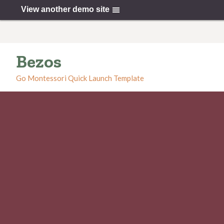
View another demo site
Skip
to
content
Bezos
Go Montessori Quick Launch Template